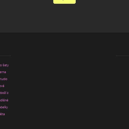
ro šaty
erna
tudio
ová
zboží z
dlišné
abelky
léta