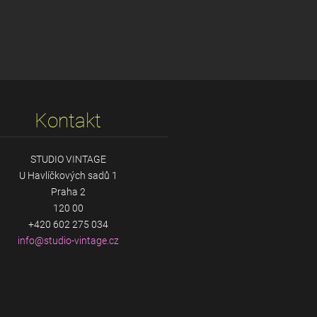
Kontakt
STUDIO VINTAGE
U Havlíčkových sadů 1
Praha 2
120 00
+420 602 275 034
info@stu
dio-vint
age.cz