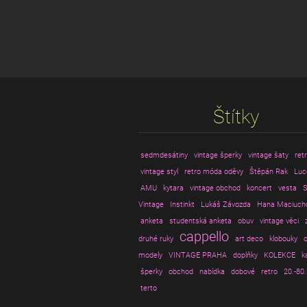
Štítky
sedmdesátiny
vintage šperky
vintage šaty
ret
vintage styl
retro móda oděvy
Štěpán Rak
Luc
AMU
kytara
vintage obchod
koncert
vesta
S
Vintage
Instinkt
Lukáš Závozda
Hana Maciuch
anketa
studentská anketa
obuv
vintage věci
cappello
druhé ruky
art deco
klobouky
o
modely
VINTAGE PRAHA
doplňky
KOLEKCE
k
šperky
obchod
nabídka
dobové
retro
20.-80.
terto