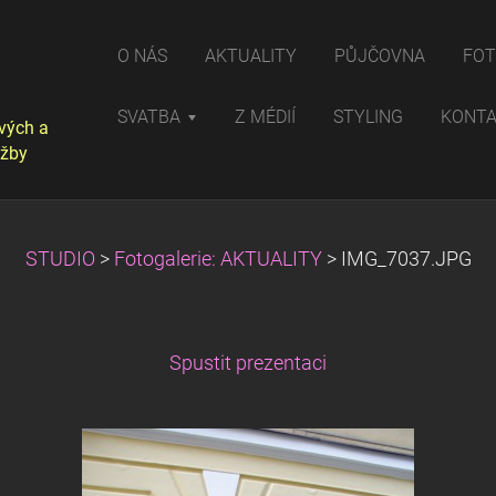
O NÁS
AKTUALITY
PŮJČOVNA
FOT
SVATBA
Z MÉDIÍ
STYLING
KONT
vých a
užby
STUDIO
>
Fotogalerie: AKTUALITY
>
IMG_7037.JPG
Spustit prezentaci