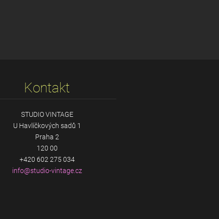
Kontakt
STUDIO VINTAGE
U Havlíčkových sadů 1
Praha 2
120 00
+420 602 275 034
info@stu
dio-vint
age.cz