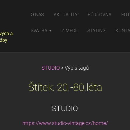
O NÁS
AKTUALITY
PŮJČOVNA
FOT
SVATBA
Z MÉDIÍ
STYLING
KONT
vých a
užby
STUDIO
>
Výpis tagů
Štítek: 20.-80.léta
STUDIO
https://www.studio-vintage.cz/home/