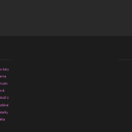
ro šaty
erna
tudio
ová
zboží z
dlišné
abelky
léta