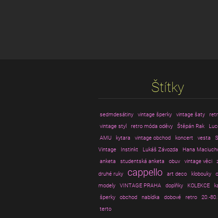
Štítky
sedmdesátiny
vintage šperky
vintage šaty
ret
vintage styl
retro móda oděvy
Štěpán Rak
Luc
AMU
kytara
vintage obchod
koncert
vesta
S
Vintage
Instinkt
Lukáš Závozda
Hana Maciuch
anketa
studentská anketa
obuv
vintage věci
cappello
druhé ruky
art deco
klobouky
o
modely
VINTAGE PRAHA
doplňky
KOLEKCE
k
šperky
obchod
nabídka
dobové
retro
20.-80.
terto