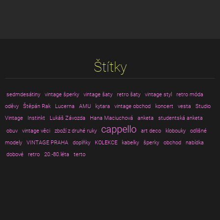
Štítky
sedmdesátiny
vintage šperky
vintage šaty
retro šaty
vintage styl
retro móda
oděvy
Štěpán Rak
Lucerna
AMU
kytara
vintage obchod
koncert
vesta
Studio
Vintage
Instinkt
Lukáš Závozda
Hana Maciuchová
anketa
studentská anketa
cappello
obuv
vintage věci
zboží z druhé ruky
art deco
klobouky
odlišné
modely
VINTAGE PRAHA
doplňky
KOLEKCE
kabelky
šperky
obchod
nabídka
dobové
retro
20.-80.léta
terto