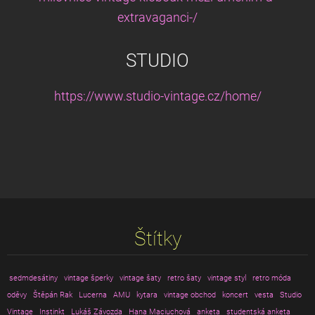
extravaganci-/
STUDIO
https://www.studio-vintage.cz/home/
Štítky
sedmdesátiny
vintage šperky
vintage šaty
retro šaty
vintage styl
retro móda
oděvy
Štěpán Rak
Lucerna
AMU
kytara
vintage obchod
koncert
vesta
Studio
Vintage
Instinkt
Lukáš Závozda
Hana Maciuchová
anketa
studentská anketa