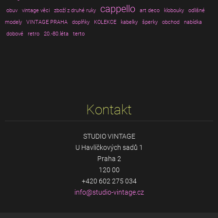
cappello
obuv
vintage věci
zboží z druhé ruky
art deco
klobouky
odlišné
modely
VINTAGE PRAHA
doplňky
KOLEKCE
kabelky
šperky
obchod
nabídka
dobové
retro
20.-80.léta
terto
Kontakt
STUDIO VINTAGE
U Havlíčkových sadů 1
Praha 2
120 00
+420 602 275 034
info@stu
dio-vint
age.cz