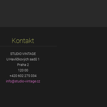
Kontakt
STUDIO VINTAGE
U Havlíčkových sadů 1
Praha 2
120 00
+420 602 275 034
info@stu
dio-vint
age.cz