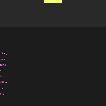
ro šaty
erna
tudio
ová
zboží z
dlišné
abelky
léta