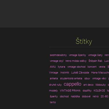
Štítky
sedmdesátiny
vintage šperky
vintage šaty
ret
vintage styl
retro móda oděvy
Štěpán Rak
Luc
AMU
kytara
vintage obchod
koncert
vesta
S
Vintage
Instinkt
Lukáš Závozda
Hana Maciuch
anketa
studentská anketa
obuv
vintage věci
cappello
druhé ruky
art deco
klobouky
o
modely
VINTAGE PRAHA
doplňky
KOLEKCE
k
šperky
obchod
nabídka
dobové
retro
20.-80.
terto