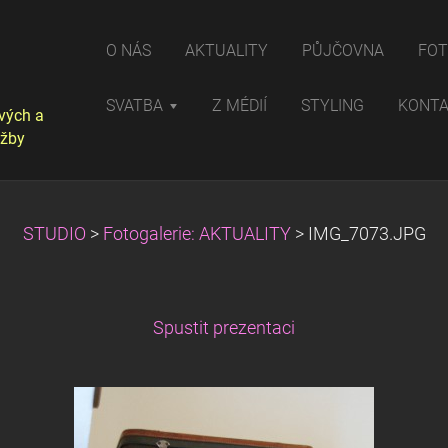
O NÁS
AKTUALITY
PŮJČOVNA
FOT
SVATBA
Z MÉDIÍ
STYLING
KONT
vých a
užby
STUDIO
>
Fotogalerie: AKTUALITY
>
IMG_7073.JPG
Spustit prezentaci