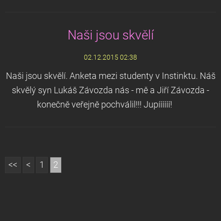
Naši jsou skvělí
02.12.2015 02:38
Naši jsou skvělí. Anketa mezi studenty v Instinktu. Náš
skvělý syn Lukáš Závozda nás - mě a Jiří Závozda -
konečně veřejně pochválil!!! Jupíííííí!
<<
<
1
2