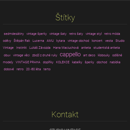
Štítky
sedmdesátiny
vintage šperky
vintage šaty
retro šaty
vintage styl
retro móda
oděvy
Štěpán Rak
Lucerna
AMU
kytara
vintage obchod
koncert
vesta
Studio
Vintage
Instinkt
Lukáš Závozda
Hana Maciuchová
anketa
studentská anketa
cappello
obuv
vintage věci
zboží z druhé ruky
art deco
klobouky
odlišné
modely
VINTAGE PRAHA
doplňky
KOLEKCE
kabelky
šperky
obchod
nabídka
dobové
retro
20.-80.léta
terto
Kontakt