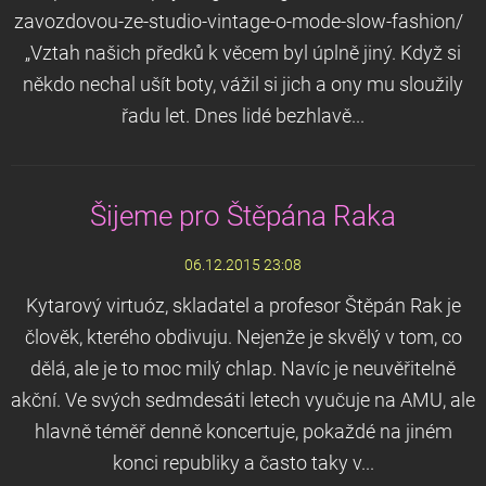
zavozdovou-ze-studio-vintage-o-mode-slow-fashion/
„Vztah našich předků k věcem byl úplně jiný. Když si
někdo nechal ušít boty, vážil si jich a ony mu sloužily
řadu let. Dnes lidé bezhlavě...
Šijeme pro Štěpána Raka
06.12.2015 23:08
Kytarový virtuóz, skladatel a profesor Štěpán Rak je
člověk, kterého obdivuju. Nejenže je skvělý v tom, co
dělá, ale je to moc milý chlap. Navíc je neuvěřitelně
akční. Ve svých sedmdesáti letech vyučuje na AMU, ale
hlavně téměř denně koncertuje, pokaždé na jiném
konci republiky a často taky v...