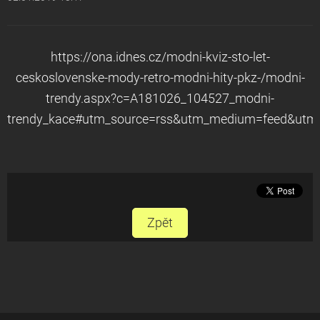
https://ona.idnes.cz/modni-kviz-sto-let-
ceskoslovenske-mody-retro-modni-hity-pkz-/modni-
trendy.aspx?c=A181026_104527_modni-
trendy_kace#utm_source=rss&utm_medium=feed&utm
Zpět