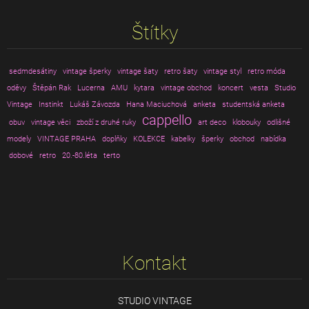
Štítky
sedmdesátiny
vintage šperky
vintage šaty
retro šaty
vintage styl
retro móda
oděvy
Štěpán Rak
Lucerna
AMU
kytara
vintage obchod
koncert
vesta
Studio
Vintage
Instinkt
Lukáš Závozda
Hana Maciuchová
anketa
studentská anketa
cappello
obuv
vintage věci
zboží z druhé ruky
art deco
klobouky
odlišné
modely
VINTAGE PRAHA
doplňky
KOLEKCE
kabelky
šperky
obchod
nabídka
dobové
retro
20.-80.léta
terto
Kontakt
STUDIO VINTAGE