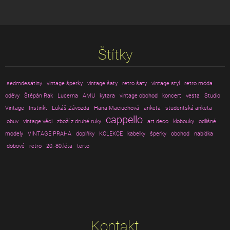
Štítky
sedmdesátiny
vintage šperky
vintage šaty
retro šaty
vintage styl
retro móda
oděvy
Štěpán Rak
Lucerna
AMU
kytara
vintage obchod
koncert
vesta
Studio
Vintage
Instinkt
Lukáš Závozda
Hana Maciuchová
anketa
studentská anketa
cappello
obuv
vintage věci
zboží z druhé ruky
art deco
klobouky
odlišné
modely
VINTAGE PRAHA
doplňky
KOLEKCE
kabelky
šperky
obchod
nabídka
dobové
retro
20.-80.léta
terto
Kontakt