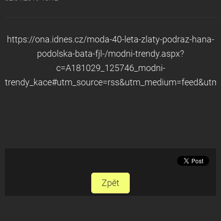
https://ona.idnes.cz/moda-40-leta-zlaty-podraz-hana-
podolska-bata-fjl-/modni-trendy.aspx?
c=A181029_125746_modni-
trendy_kace#utm_source=rss&utm_medium=feed&utm
Zpět