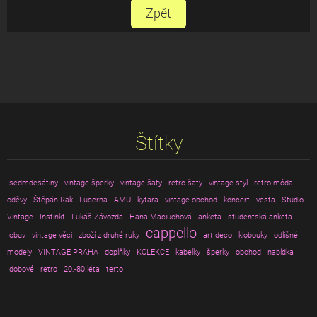
Zpět
Štítky
sedmdesátiny
vintage šperky
vintage šaty
retro šaty
vintage styl
retro móda
oděvy
Štěpán Rak
Lucerna
AMU
kytara
vintage obchod
koncert
vesta
Studio
Vintage
Instinkt
Lukáš Závozda
Hana Maciuchová
anketa
studentská anketa
cappello
obuv
vintage věci
zboží z druhé ruky
art deco
klobouky
odlišné
modely
VINTAGE PRAHA
doplňky
KOLEKCE
kabelky
šperky
obchod
nabídka
dobové
retro
20.-80.léta
terto