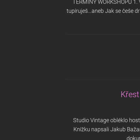
TERMÍNY WORKSHOPŮ 1. Vinta
tupíruješ…aneb Jak se češe drd
Křest
Studio Vintage obléklo hos
Knížku napsali Jakub Bažant
dokum