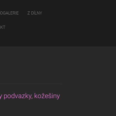
OGALERIE
Z DÍLNY
AKT
xy podvazky, kožešiny