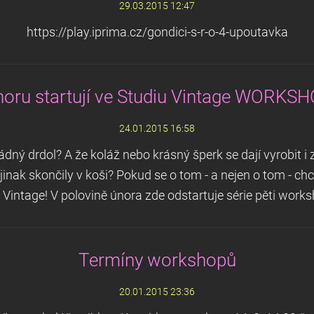
29.03.2015 12:47
https://play.iprima.cz/gondici-s-r-o-4-upoutavka
noru startují ve Studiu Vintage WORKS
24.01.2015 16:58
ádný drdol? A že koláž nebo krásný šperk se dají vyrobit i 
jinak skončily v koši? Pokud se o tom - a nejen o tom - chc
 Vintage! V polovině února zde odstartuje série pěti worksh
Termíny workshopů
20.01.2015 23:36