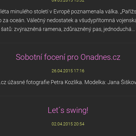
09.05.2015 13:32
léta minulého století v Evropě poznamenala válka. „Paříž
za oceán. Válečný nedostatek a všudypřítomná vojenská un
šatů: zvýrazněná ramena, zdůrazněný pas, jednoduchá...
Sobotní focení pro Onadnes.cz
26.04.2015 17:16
.cz úžasné fotografie Petra Kozlíka. Modelka: Jana Šiškov
Let´s swing!
02.04.2015 20:54