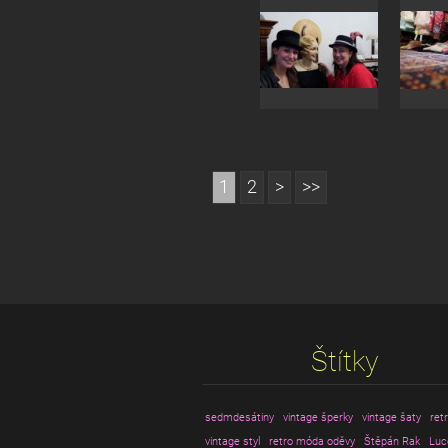
1
2
>
>>
Štítky
sedmdesátiny
vintage šperky
vintage šaty
ret
vintage styl
retro móda oděvy
Štěpán Rak
Luc