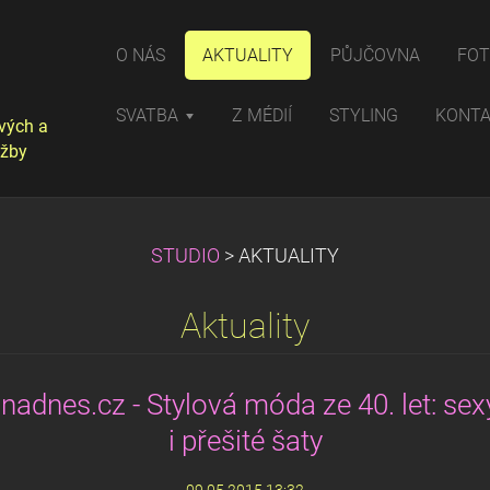
O NÁS
AKTUALITY
PŮJČOVNA
FOT
SVATBA
Z MÉDIÍ
STYLING
KONT
vých a
užby
STUDIO
>
AKTUALITY
Aktuality
nadnes.cz - Stylová móda ze 40. let: se
i přešité šaty