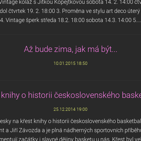
ge koláž s Jitkou Kopejtkovou sobota 14. 2. 14:00 čtvrte
ol čtvrtek 19. 2. 18:00 3. Proměna ve stylu art deco úterý
4. Vintage šperk středa 18.2. 18:00 sobota 14.3. 14:00 5....
Až bude zima, jak má být...
10.01.2015 18:50
 knihy o historii československého bask
25.12.2014 19:00
tesky na křest knihy o historii československého baske
 a Jiří Závozda a je plná nádherných sportovních příběhů
entují začátky i slavné dějiny basketu u nás. Křest byl vel