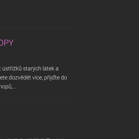
HOPY
z ústřižků starých látek a
ete dozvědět více, přijďte do
opů,...