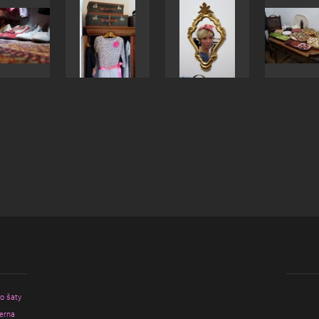
ro šaty
erna