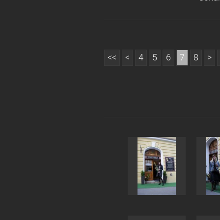
<<
<
4
5
6
7
8
>